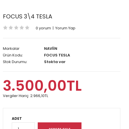
FOCUS 3\4 TESLA
0 yorum
|
Yorum Yap
Markalar
NAVİİN
Ürün Kodu:
FOCUS TESLA
Stok Durumu:
Stokta var
3.500,00TL
Vergiler Hariç:
2.966,10TL
ADET